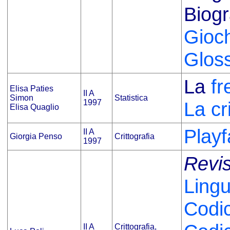
Biogr
Gioch
Gloss
La
fr
Elisa Paties
II A
Simon
Statistica
1997
La cri
Elisa Quaglio
Playf
II A
Giorgia Penso
Crittografia
1997
Revis
Lingu
Codi
II A
Crittografia,