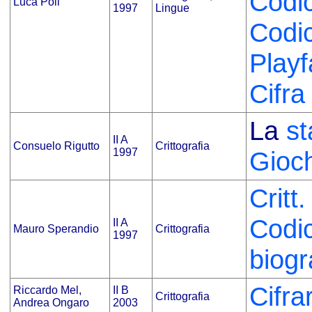
Codic
Luca Poli
1997
Lingue
Codic
Playf
Cifr
La
st
II A
Consuelo Rigutto
Crittografia
1997
Gioch
Critt
Codi
II A
Mauro Sperandio
Crittografia
1997
biogr
Cifra
Riccardo Mel,
II B
Crittografia
Andrea Ongaro
2003