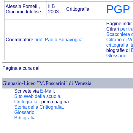
PGP
Alessia Fornelli,
II B
Crittografia
Giacomo Infelise
2003
Pagine indic
Cifrari
per t
Scacchiera d
Coordinatore
prof. Paolo Bonavoglia
Cifrario di 
crittografia 
biografie di
Glossario
Pagina a cura del
Ginnasio-Liceo "M.Foscarini" di Venezia
Scrivete via
E-Mail
.
Sito Web della scuola
.
Crittografia
- prima pagina.
Storia della Crittografia
.
Glossario
Bibligrafia