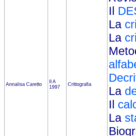
Il
DE
La
cr
La
cr
Metod
alfab
Decri
II A
Annalisa Caretto
Crittografia
1997
La
de
Il
cal
La
st
Biogr