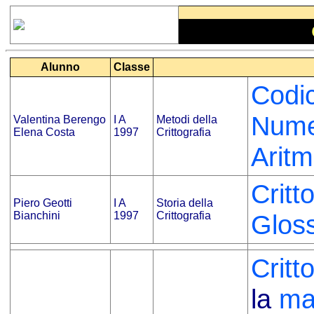
Alunno
Classe
Codi
Numer
Valentina Berengo
I A
Metodi della
Elena Costa
1997
Crittografia
Aritm
Critt
Piero Geotti
I A
Storia della
Bianchini
1997
Crittografia
Gloss
Critt
la
ma