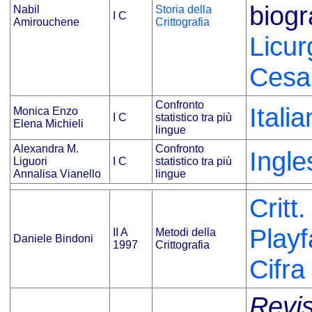
biogr
Nabil
Storia della
I C
Amirouchene
Crittografia
Licur
Cesa
Confronto
Itali
Monica Enzo
I C
statistico tra più
Elena Michieli
lingue
Alexandra M.
Confronto
Ingle
Liguori
I C
statistico tra più
Annalisa Vianello
lingue
Critt
Playf
II A
Metodi della
Daniele Bindoni
1997
Crittografia
Cifr
Revis